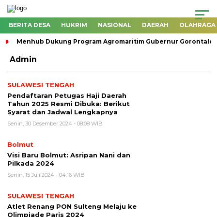
BERITA DESA
HUKRIM
NASIONAL
DAERAH
OLAHRAGA
Menhub Dukung Program Agromaritim Gubernur Gorontalo, 
Admin
SULAWESI TENGAH
Pendaftaran Petugas Haji Daerah
Tahun 2025 Resmi Dibuka: Berikut
Syarat dan Jadwal Lengkapnya
Senin, 30 Desember 2024 - 08:08 WIB
Bolmut
Visi Baru Bolmut: Asripan Nani dan
Pilkada 2024
Senin, 15 Juli 2024 - 04:16 WIB
SULAWESI TENGAH
Atlet Renang PON Sulteng Melaju ke
Olimpiade Paris 2024