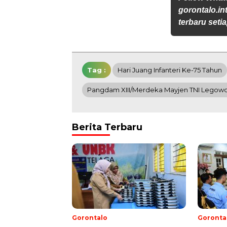
gorontalo.in
terbaru setia
Tag :
Hari Juang Infanteri Ke-75 Tahun
Pangdam XIII/Merdeka Mayjen TNI Legow
Berita Terbaru
Gorontalo
Goronta