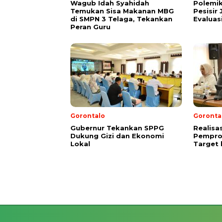
Wagub Idah Syahidah
Polemi
Temukan Sisa Makanan MBG
Pesisir
di SMPN 3 Telaga, Tekankan
Evaluas
Peran Guru
Gorontalo
Goronta
Gubernur Tekankan SPPG
Realisa
Dukung Gizi dan Ekonomi
Pempro
Lokal
Target 