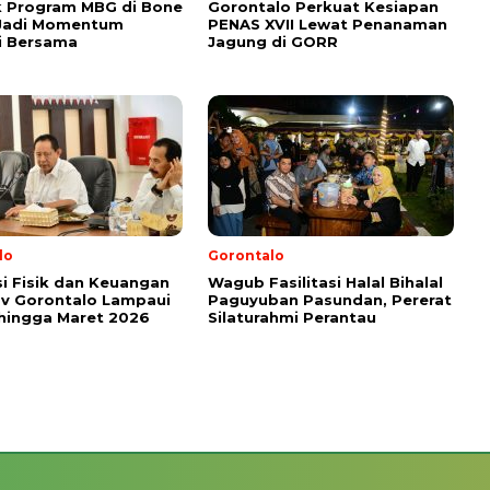
k Program MBG di Bone
Gorontalo Perkuat Kesiapan
 Jadi Momentum
PENAS XVII Lewat Penanaman
i Bersama
Jagung di GORR
lo
Gorontalo
si Fisik dan Keuangan
Wagub Fasilitasi Halal Bihalal
v Gorontalo Lampaui
Paguyuban Pasundan, Pererat
hingga Maret 2026
Silaturahmi Perantau