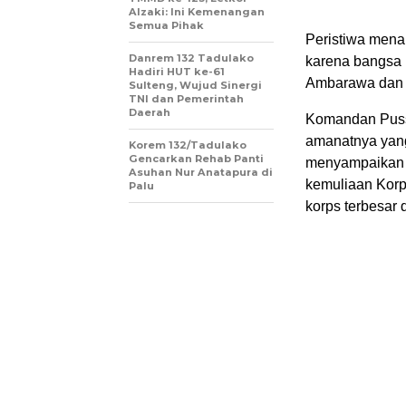
Alzaki: Ini Kemenangan
Semua Pihak
Peristiwa menar
Danrem 132 Tadulako
karena bangsa 
Hadiri HUT ke-61
Ambarawa dan 
Sulteng, Wujud Sinergi
TNI dan Pemerintah
Daerah
Komandan Pusse
amanatnya yang
Korem 132/Tadulako
Gencarkan Rehab Panti
menyampaikan b
Asuhan Nur Anatapura di
kemuliaan Korps
Palu
korps terbesar 