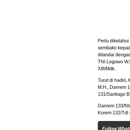
Perlu diketahui
sembako kepada
ditandai denga
TNI Legowo W.R
XIII/Mdk.
Turut di hadiri,
M.H., Danrem 13
131/Santiago B
Danrem 133/NW B
Korem 132/Tdl 
Follow Wha