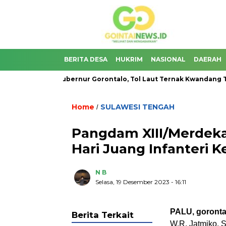
BERITA DESA
HUKRIM
NASIONAL
DAERAH
omaritim Gubernur Gorontalo, Tol Laut Ternak Kwandang Tetap 
Home
SULAWESI TENGAH
/
Pangdam XIII/Merdeka
Hari Juang Infanteri K
N B
Selasa, 19 Desember 2023
- 16:11
PALU, gorontal
Berita Terkait
W.R. Jatmiko, S