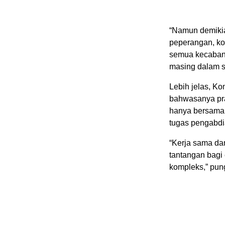
“Namun demiki
peperangan, kor
semua kecaban
masing dalam s
Lebih jelas, K
bahwasanya praj
hanya bersama r
tugas pengabdi
“Kerja sama dan
tantangan bagi
kompleks,” pun