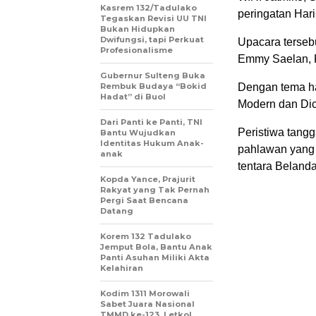
Kasrem 132/Tadulako
peringatan Hari
Tegaskan Revisi UU TNI
Bukan Hidupkan
Dwifungsi, tapi Perkuat
Upacara terseb
Profesionalisme
Emmy Saelan, K
Gubernur Sulteng Buka
Rembuk Budaya “Bokid
Dengan tema har
Hadat” di Buol
Modern dan Dic
Dari Panti ke Panti, TNI
Peristiwa tangg
Bantu Wujudkan
Identitas Hukum Anak-
pahlawan yang
anak
tentara Belanda
Kopda Yance, Prajurit
Rakyat yang Tak Pernah
Pergi Saat Bencana
Datang
Korem 132 Tadulako
Jemput Bola, Bantu Anak
Panti Asuhan Miliki Akta
Kelahiran
Kodim 1311 Morowali
Sabet Juara Nasional
TMMD ke-123, Letkol