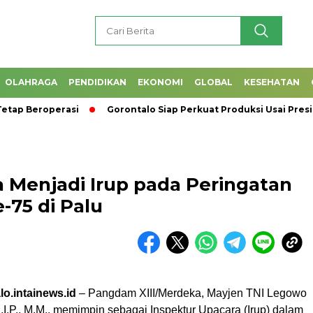
OLAHRAGA
PENDIDIKAN
EKONOMI
GLOBAL
KESEHATAN
Beroperasi
Gorontalo Siap Perkuat Produksi Usai Presid
 Menjadi Irup pada Peringatan
e-75 di Palu
o.intainews.id
– Pangdam XIII/Merdeka, Mayjen TNI Legowo
.I.P., M.M., memimpin sebagai Inspektur Upacara (Irup) dalam