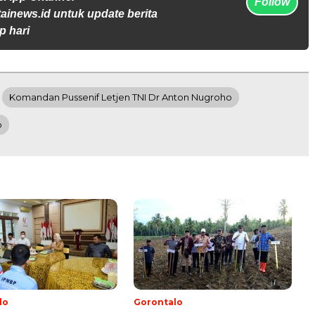
Follow
tainews.id untuk update berita
p hari
Komandan Pussenif Letjen TNI Dr Anton Nugroho
o
lo
Gorontalo