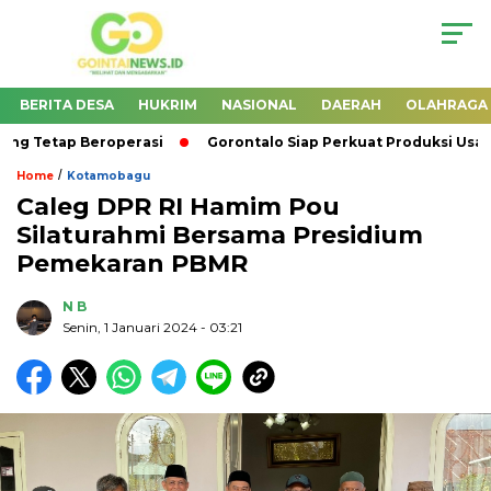
BERITA DESA
HUKRIM
NASIONAL
DAERAH
OLAHRAGA
g Tetap Beroperasi
Gorontalo Siap Perkuat Produksi Usai
/
Home
Kotamobagu
Caleg DPR RI Hamim Pou
Silaturahmi Bersama Presidium
Pemekaran PBMR
N B
Senin, 1 Januari 2024
- 03:21