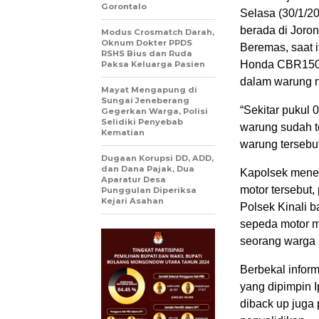
Gorontalo
Selasa (30/1/20
berada di Joro
Modus Crosmatch Darah,
Oknum Dokter PPDS
Beremas, saat 
RSHS Bius dan Ruda
Honda CBR150R
Paksa Keluarga Pasien
dalam warung n
Mayat Mengapung di
Sungai Jeneberang
“Sekitar pukul 
Gegerkan Warga, Polisi
Selidiki Penyebab
warung sudah te
Kematian
warung tersebut
Dugaan Korupsi DD, ADD,
dan Dana Pajak, Dua
Kapolsek mener
Aparatur Desa
motor tersebut,
Punggulan Diperiksa
Kejari Asahan
Polsek Kinali 
sepeda motor 
seorang warga 
Berbekal inform
yang dipimpin I
diback up juga 