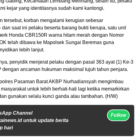
ng Gading, Kecamatan Lembang Melintang, selain itu, pelaku
mi kejar yang identitasnya sudah kami kantongi.
n tersebut, korban mengalami kerugian sebesar
 dan saat ini pelaku beserta barang bukti berupa, satu unit
merk Honda CBR150R warna hitam merah dengan Nomor
 OK telah dibawa ke Mapolsek Sungai Beremas guna
yidikan lebih lanjut.
ya, penyidik menjerat pelaku dengan pasal 363 ayat (1) Ke-3
 dengan ancaman hukuman maksimal tujuh tahun penjara.
apolres Pasaman Barat AKBP Nurhadiansyah mengimbau
masyarakat untuk lebih berhati-hati lagi ketika memarkirkan
an gunakan selalu kunci ganda atau tambahan. (H/W)
tsApp Channel
Follow
tainews.id untuk update berita
p hari