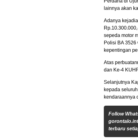
Perdana di Uju
lainnya akan ka
Adanya kejadia
Rp.10.300.000,-
sepeda motor 
Polisi BA 3526
kepentingan pen
Atas perbuatann
dan Ke-4 KUHP
Selanjutnya K
kepada seluruh 
kendaraannya d
Follow Wha
gorontalo.in
terbaru setia