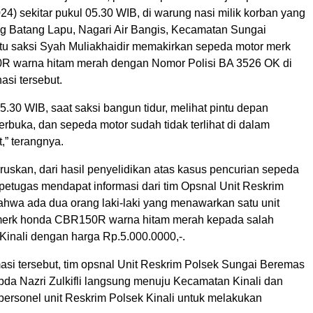
24) sekitar pukul 05.30 WIB, di warung nasi milik korban yang
ng Batang Lapu, Nagari Air Bangis, Kecamatan Sungai
itu saksi Syah Muliakhaidir memakirkan sepeda motor merk
 warna hitam merah dengan Nomor Polisi BA 3526 OK di
asi tersebut.
05.30 WIB, saat saksi bangun tidur, melihat pintu depan
rbuka, dan sepeda motor sudah tidak terlihat di dalam
,” terangnya.
uskan, dari hasil penyelidikan atas kasus pencurian sepeda
 petugas mendapat informasi dari tim Opsnal Unit Reskrim
bahwa ada dua orang laki-laki yang menawarkan satu unit
merk honda CBR150R warna hitam merah kepada salah
Kinali dengan harga Rp.5.000.0000,-.
asi tersebut, tim opsnal Unit Reskrim Polsek Sungai Beremas
pda Nazri Zulkifli langsung menuju Kecamatan Kinali dan
personel unit Reskrim Polsek Kinali untuk melakukan