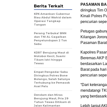
PASAMAN BA
Berita Terkait
diringkus Tim 
KPK Amankan Gubernur
Kinali Polres 
Riau Abdul Wahid dalam
Operasi Tangkap
pencurian sepe
Tangan
Petugas gabung
Perang Terbuka! BNN
Kilangan Joron
dan TNI AL Gagalkan
Penyelundupan 2 Ton
Pasaman Barat, 
Sabu
Kapolres Pasa
KDRT Berujung Maut di
Motoboi Kecil, Suami
Beremas AKP Ef
Tikam Istri hingga
Tewas
berdasarkan La
Barat pada hari
Empat Pengedar Sabu
pencurian sepe
Diringkus Polres Bone
Bolango, Salah Satunya
Terhubung ke Pemasok
“Dari keterang
Asal Palu
mendatangi TKP
Dendam dan Miras
yang berdasarka
Berujung Maut, Pria 29
Tahun Tewas Ditikam di
Lebih lanjut AK
Jalan Kalimantan