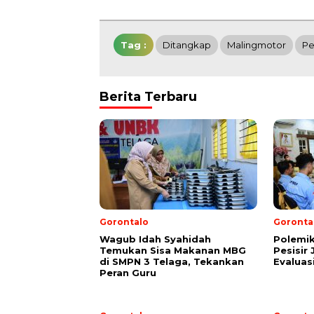
Tag :
Ditangkap
Malingmotor
Pe
Berita Terbaru
Gorontalo
Goronta
Wagub Idah Syahidah
Polemi
Temukan Sisa Makanan MBG
Pesisir
di SMPN 3 Telaga, Tekankan
Evaluas
Peran Guru