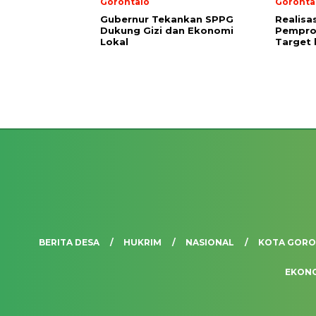
Gorontalo
Goronta
Gubernur Tekankan SPPG
Realisa
Dukung Gizi dan Ekonomi
Pempro
Lokal
Target 
BERITA DESA
HUKRIM
NASIONAL
KOTA GOR
EKON