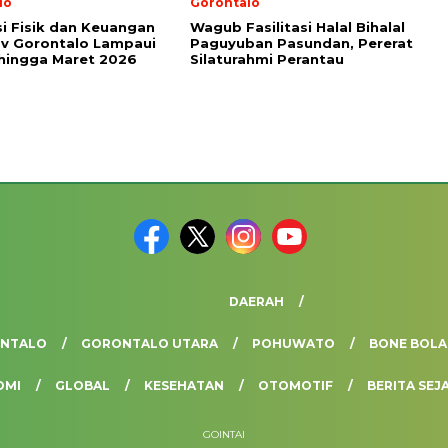
lo
Gorontalo
si Fisik dan Keuangan
Wagub Fasilitasi Halal Bihalal
v Gorontalo Lampaui
Paguyuban Pasundan, Pererat
hingga Maret 2026
Silaturahmi Perantau
DAERAH
ONTALO
GORONTALO UTARA
POHUWATO
BONE BOL
OMI
GLOBAL
KESEHATAN
OTOMOTIF
BERITA SEJ
GOINTAI