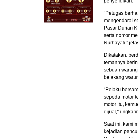
penyelidikan.
“Petugas berha
mengendarai s
Pasar Durian K
serta nomor me
Nurhayati,” jel
Dikatakan, ber
temannya berin
sebuah warung 
belakang warun
“Pelaku bersa
sepeda motor te
motor itu, kem
dijual,” ungkap
Saat ini, kami
kejadian pencu