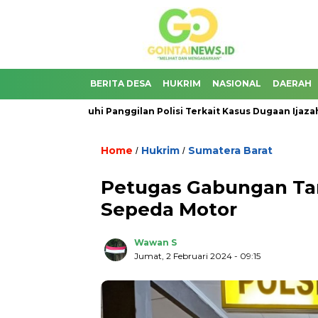
BERITA DESA
HUKRIM
NASIONAL
DAERAH
Belum Penuhi Panggilan Polisi Terkait Kasus Dugaan Ijazah Palsu J
Home
Hukrim
Sumatera Barat
/
/
Petugas Gabungan Ta
Sepeda Motor
Wawan S
Jumat, 2 Februari 2024
- 09:15