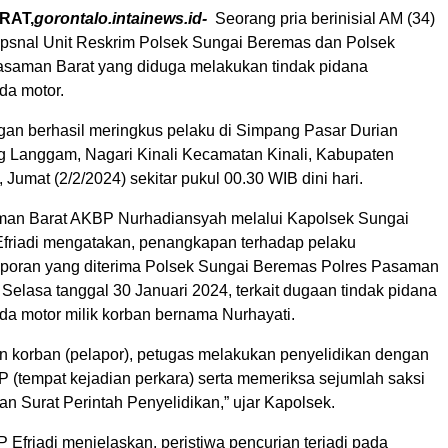
RAT,
gorontalo.intainews.id-
Seorang pria berinisial AM (34)
Opsnal Unit Reskrim Polsek Sungai Beremas dan Polsek
Pasaman Barat yang diduga melakukan tindak pidana
da motor.
an berhasil meringkus pelaku di Simpang Pasar Durian
g Langgam, Nagari Kinali Kecamatan Kinali, Kabupaten
Jumat (2/2/2024) sekitar pukul 00.30 WIB dini hari.
man Barat AKBP Nurhadiansyah melalui Kapolsek Sungai
riadi mengatakan, penangkapan terhadap pelaku
poran yang diterima Polsek Sungai Beremas Polres Pasaman
 Selasa tanggal 30 Januari 2024, terkait dugaan tindak pidana
da motor milik korban bernama Nurhayati.
an korban (pelapor), petugas melakukan penyelidikan dengan
 (tempat kejadian perkara) serta memeriksa sejumlah saksi
n Surat Perintah Penyelidikan,” ujar Kapolsek.
P Efriadi menjelaskan, peristiwa pencurian terjadi pada