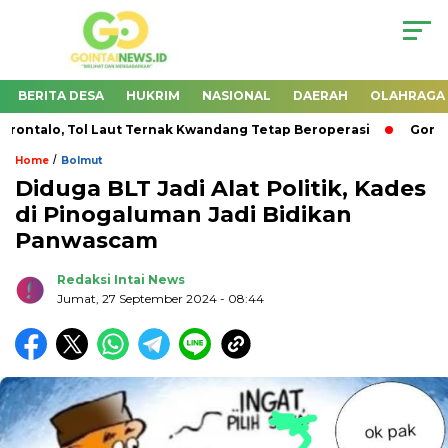
BERITA DESA
HUKRIM
NASIONAL
DAERAH
OLAHRAGA
ntalo, Tol Laut Ternak Kwandang Tetap Beroperasi
Goront
/
Home
Bolmut
Diduga BLT Jadi Alat Politik, Kades
di Pinogaluman Jadi Bidikan
Panwascam
Redaksi Intai News
Jumat, 27 September 2024
- 08:44