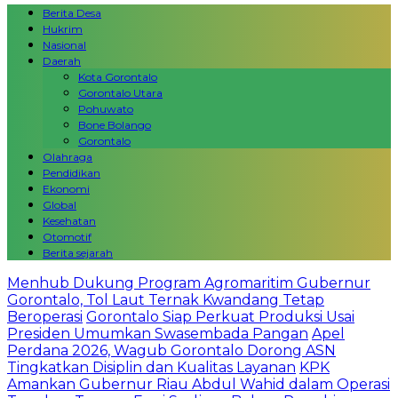
Berita Desa
Hukrim
Nasional
Daerah
Kota Gorontalo
Gorontalo Utara
Pohuwato
Bone Bolango
Gorontalo
Olahraga
Pendidikan
Ekonomi
Global
Kesehatan
Otomotif
Berita sejarah
Menhub Dukung Program Agromaritim Gubernur
Gorontalo, Tol Laut Ternak Kwandang Tetap
Beroperasi
Gorontalo Siap Perkuat Produksi Usai
Presiden Umumkan Swasembada Pangan
Apel
Perdana 2026, Wagub Gorontalo Dorong ASN
Tingkatkan Disiplin dan Kualitas Layanan
KPK
Amankan Gubernur Riau Abdul Wahid dalam Operasi