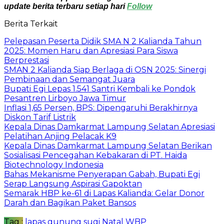
update berita terbaru setiap hari
Follow
Berita Terkait
Pelepasan Peserta Didik SMA N 2 Kalianda Tahun
2025: Momen Haru dan Apresiasi Para Siswa
Berprestasi
SMAN 2 Kalianda Siap Berlaga di OSN 2025: Sinergi
Pembinaan dan Semangat Juara
Bupati Egi Lepas 1.541 Santri Kembali ke Pondok
Pesantren Lirboyo Jawa Timur
Inflasi 1,65 Persen, BPS: Dipengaruhi Berakhirnya
Diskon Tarif Listrik
Kepala Dinas Damkarmat Lampung Selatan Apresiasi
Pelatihan Anjing Pelacak K9
Kepala Dinas Damkarmat Lampung Selatan Berikan
Sosialisasi Pencegahan Kebakaran di PT. Haida
Biotechnology Indonesia
Bahas Mekanisme Penyerapan Gabah, Bupati Egi
Serap Langsung Aspirasi Gapoktan
Semarak HBP ke-61 di Lapas Kalianda: Gelar Donor
Darah dan Bagikan Paket Bansos
Tag :
lapas gunung sugi
Natal
WBP