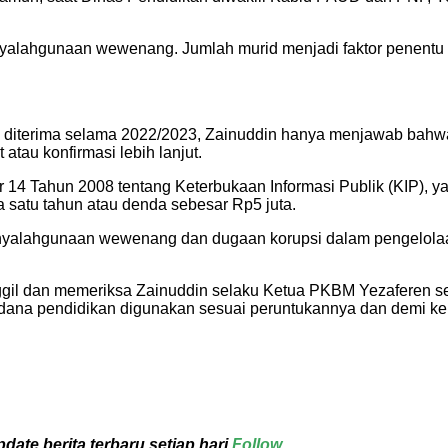
nyalahgunaan wewenang. Jumlah murid menjadi faktor penentu
g diterima selama 2022/2023, Zainuddin hanya menjawab bahwa 
 atau konfirmasi lebih lanjut.
14 Tahun 2008 tentang Keterbukaan Informasi Publik (KIP), y
 satu tahun atau denda sebesar Rp5 juta.
a penyalahgunaan wewenang dan dugaan korupsi dalam pengelol
 dan memeriksa Zainuddin selaku Ketua PKBM Yezaferen serta
 dana pendidikan digunakan sesuai peruntukannya dan demi ke
ate berita terbaru setiap hari
Follow