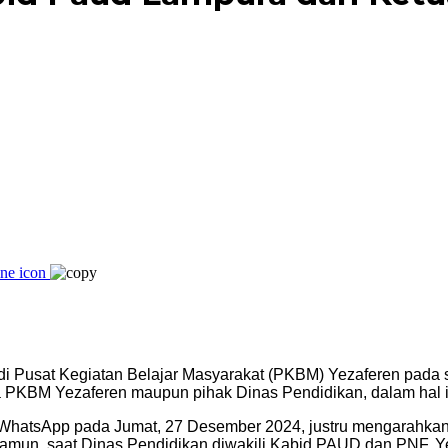
d di Pusat Kegiatan Belajar Masyarakat (PKBM) Yezaferen pada
tua PKBM Yezaferen maupun pihak Dinas Pendidikan, dalam ha
i WhatsApp pada Jumat, 27 Desember 2024, justru mengarahkan
Namun, saat Dinas Pendidikan diwakili Kabid PAUD dan PNF, Yen