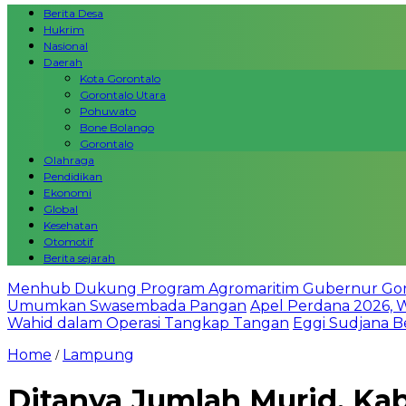
Berita Desa
Hukrim
Nasional
Daerah
Kota Gorontalo
Gorontalo Utara
Pohuwato
Bone Bolango
Gorontalo
Olahraga
Pendidikan
Ekonomi
Global
Kesehatan
Otomotif
Berita sejarah
Menhub Dukung Program Agromaritim Gubernur Goron
Umumkan Swasembada Pangan
Apel Perdana 2026, 
Wahid dalam Operasi Tangkap Tangan
Eggi Sudjana Be
Home
Lampung
/
Ditanya Jumlah Murid, Ka