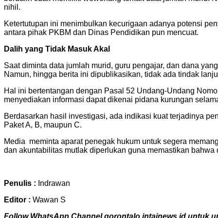
nihil.
Ketertutupan ini menimbulkan kecurigaan adanya potensi pe
antara pihak PKBM dan Dinas Pendidikan pun mencuat.
Dalih yang Tidak Masuk Akal
Saat diminta data jumlah murid, guru pengajar, dan dana yan
Namun, hingga berita ini dipublikasikan, tidak ada tindak lanjut
Hal ini bertentangan dengan Pasal 52 Undang-Undang Nomor 
menyediakan informasi dapat dikenai pidana kurungan selama
Berdasarkan hasil investigasi, ada indikasi kuat terjadiny
Paket A, B, maupun C.
Media meminta aparat penegak hukum untuk segera memanggil
dan akuntabilitas mutlak diperlukan guna memastikan bahwa
Penulis :
Indrawan
Editor :
Wawan S
Follow WhatsApp Channel gorontalo.intainews.id untuk upd