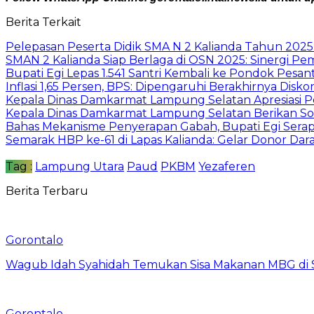
Berita Terkait
Pelepasan Peserta Didik SMA N 2 Kalianda Tahun 2025:
SMAN 2 Kalianda Siap Berlaga di OSN 2025: Sinergi P
Bupati Egi Lepas 1.541 Santri Kembali ke Pondok Pesa
Inflasi 1,65 Persen, BPS: Dipengaruhi Berakhirnya Diskon 
Kepala Dinas Damkarmat Lampung Selatan Apresiasi Pe
Kepala Dinas Damkarmat Lampung Selatan Berikan Sosi
Bahas Mekanisme Penyerapan Gabah, Bupati Egi Serap
Semarak HBP ke-61 di Lapas Kalianda: Gelar Donor Da
Tag :
Lampung Utara
Paud
PKBM
Yezaferen
Berita Terbaru
Gorontalo
Wagub Idah Syahidah Temukan Sisa Makanan MBG di 
Gorontalo