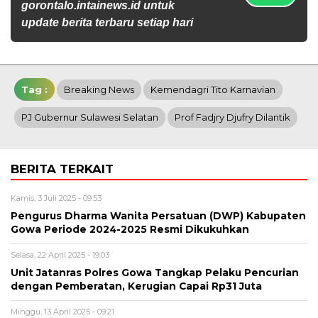
gorontalo.intainews.id untuk
update berita terbaru setiap hari
Tag :
Breaking News
Kemendagri Tito Karnavian
PJ Gubernur Sulawesi Selatan
Prof Fadjry Djufry Dilantik
BERITA TERKAIT
Kamis, 3 Juli 2025 - 09:53
Pengurus Dharma Wanita Persatuan (DWP) Kabupaten
Gowa Periode 2024-2025 Resmi Dikukuhkan
Selasa, 22 April 2025 - 19:03
Unit Jatanras Polres Gowa Tangkap Pelaku Pencurian
dengan Pemberatan, Kerugian Capai Rp31 Juta
Minggu, 13 April 2025 - 09:21