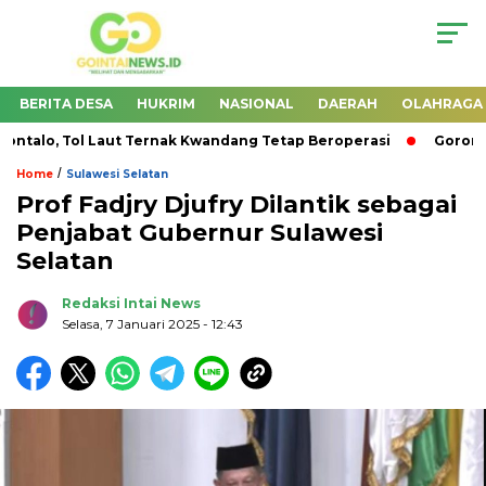
BERITA DESA
HUKRIM
NASIONAL
DAERAH
OLAHRAGA
alo, Tol Laut Ternak Kwandang Tetap Beroperasi
Gorontal
/
Home
Sulawesi Selatan
Prof Fadjry Djufry Dilantik sebagai
Penjabat Gubernur Sulawesi
Selatan
Redaksi Intai News
Selasa, 7 Januari 2025
- 12:43