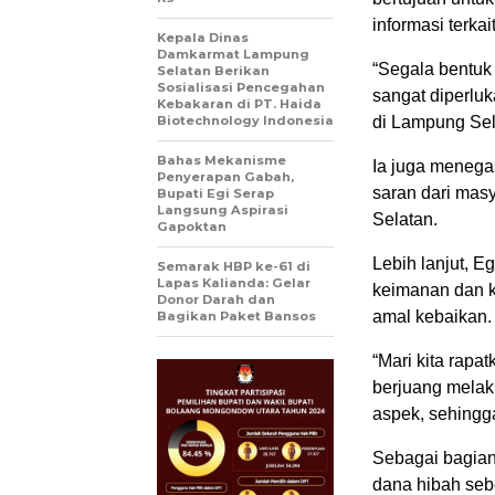
informasi terk
Kepala Dinas
Damkarmat Lampung
“Segala bentuk 
Selatan Berikan
Sosialisasi Pencegahan
sangat diperlu
Kebakaran di PT. Haida
Biotechnology Indonesia
di Lampung Sela
Bahas Mekanisme
Ia juga menega
Penyerapan Gabah,
saran dari ma
Bupati Egi Serap
Langsung Aspirasi
Selatan.
Gapoktan
Lebih lanjut, 
Semarak HBP ke-61 di
Lapas Kalianda: Gelar
keimanan dan 
Donor Darah dan
amal kebaikan.
Bagikan Paket Bansos
“Mari kita rapa
berjuang melak
aspek, sehingg
Sebagai bagian
dana hibah seb