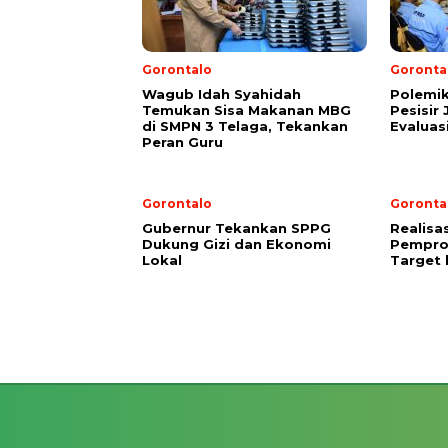
Gorontalo
Goronta
Wagub Idah Syahidah
Polemi
Temukan Sisa Makanan MBG
Pesisir
di SMPN 3 Telaga, Tekankan
Evaluas
Peran Guru
Gorontalo
Goronta
Gubernur Tekankan SPPG
Realisa
Dukung Gizi dan Ekonomi
Pempro
Lokal
Target 