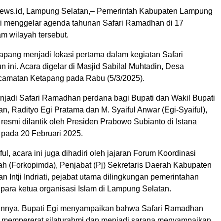
inews.id, Lampung Selatan,– Pemerintah Kabupaten Lampung
i menggelar agenda tahunan Safari Ramadhan di 17
m wilayah tersebut.
pang menjadi lokasi pertama dalam kegiatan Safari
ini. Acara digelar di Masjid Sabilal Muhtadin, Desa
amatan Ketapang pada Rabu (5/3/2025).
enjadi Safari Ramadhan perdana bagi Bupati dan Wakil Bupati
, Radityo Egi Pratama dan M. Syaiful Anwar (Egi-Syaiful),
resmi dilantik oleh Presiden Prabowo Subianto di Istana
 pada 20 Februari 2025.
ful, acara ini juga dihadiri oleh jajaran Forum Koordinasi
h (Forkopimda), Penjabat (Pj) Sekretaris Daerah Kabupaten
 Intji Indriati, pejabat utama dilingkungan pemerintahan
 para ketua organisasi Islam di Lampung Selatan.
nnya, Bupati Egi menyampaikan bahwa Safari Ramadhan
k mempererat silaturahmi dan menjadi sarana menyampaikan