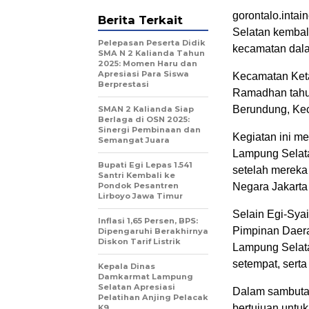
gorontalo.inta
Berita Terkait
Selatan kembal
Pelepasan Peserta Didik
kecamatan dala
SMA N 2 Kalianda Tahun
2025: Momen Haru dan
Apresiasi Para Siswa
Kecamatan Keta
Berprestasi
Ramadhan tahun 
Berundung, Kec
SMAN 2 Kalianda Siap
Berlaga di OSN 2025:
Sinergi Pembinaan dan
Kegiatan ini m
Semangat Juara
Lampung Selatan
Bupati Egi Lepas 1.541
setelah mereka 
Santri Kembali ke
Pondok Pesantren
Negara Jakarta
Lirboyo Jawa Timur
Selain Egi-Syai
Inflasi 1,65 Persen, BPS:
Pimpinan Daera
Dipengaruhi Berakhirnya
Diskon Tarif Listrik
Lampung Selatan
setempat, serta
Kepala Dinas
Damkarmat Lampung
Selatan Apresiasi
Dalam sambuta
Pelatihan Anjing Pelacak
bertujuan untu
K9