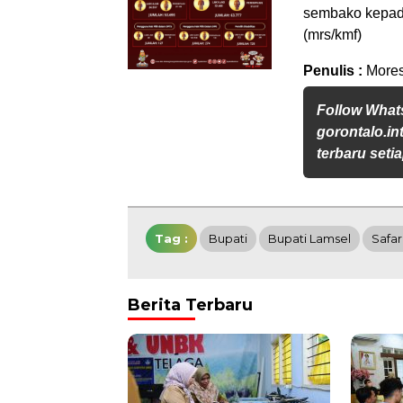
sembako kepada
(mrs/kmf)
Penulis :
Mores
Follow Wha
gorontalo.in
terbaru setia
Tag :
Bupati
Bupati Lamsel
Safa
Berita Terbaru