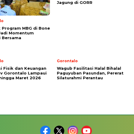
Jagung di GORR
lo
k Program MBG di Bone
 Jadi Momentum
i Bersama
lo
Gorontalo
si Fisik dan Keuangan
Wagub Fasilitasi Halal Bihalal
v Gorontalo Lampaui
Paguyuban Pasundan, Pererat
hingga Maret 2026
Silaturahmi Perantau