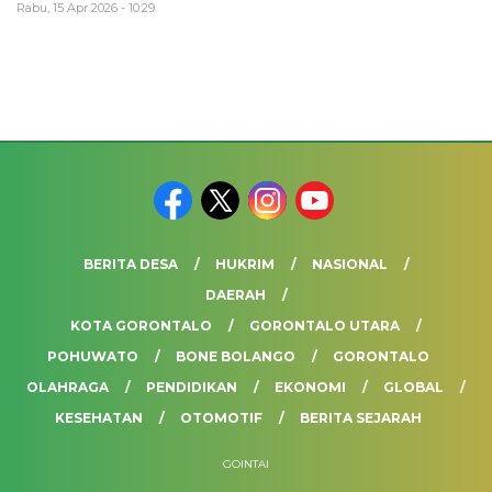
Rabu, 15 Apr 2026 - 10:29
BERITA DESA
HUKRIM
NASIONAL
DAERAH
KOTA GORONTALO
GORONTALO UTARA
POHUWATO
BONE BOLANGO
GORONTALO
OLAHRAGA
PENDIDIKAN
EKONOMI
GLOBAL
KESEHATAN
OTOMOTIF
BERITA SEJARAH
GOINTAI