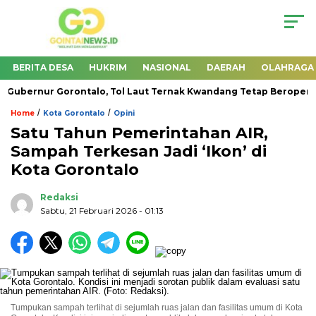
BERITA DESA
HUKRIM
NASIONAL
DAERAH
OLAHRAGA
ubernur Gorontalo, Tol Laut Ternak Kwandang Tetap Beroperasi
/
/
Home
Kota Gorontalo
Opini
Satu Tahun Pemerintahan AIR,
Sampah Terkesan Jadi ‘Ikon’ di
Kota Gorontalo
Redaksi
Sabtu, 21 Februari 2026
- 01:13
Tumpukan sampah terlihat di sejumlah ruas jalan dan fasilitas umum di Kota