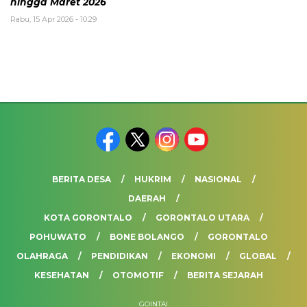
hingga Maret 2026
Rabu, 15 Apr 2026 - 10:29
BERITA DESA
HUKRIM
NASIONAL
DAERAH
KOTA GORONTALO
GORONTALO UTARA
POHUWATO
BONE BOLANGO
GORONTALO
OLAHRAGA
PENDIDIKAN
EKONOMI
GLOBAL
KESEHATAN
OTOMOTIF
BERITA SEJARAH
GOINTAI