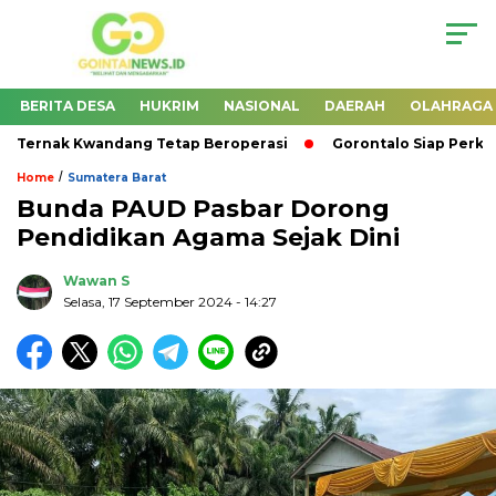
BERITA DESA
HUKRIM
NASIONAL
DAERAH
OLAHRAGA
 Ternak Kwandang Tetap Beroperasi
Gorontalo Siap Perkua
/
Home
Sumatera Barat
Bunda PAUD Pasbar Dorong
Pendidikan Agama Sejak Dini
Wawan S
Selasa, 17 September 2024
- 14:27