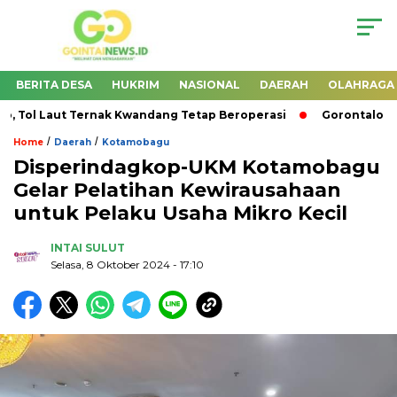
BERITA DESA
HUKRIM
NASIONAL
DAERAH
OLAHRAGA
Tol Laut Ternak Kwandang Tetap Beroperasi
Gorontalo Sia
/
/
Home
Daerah
Kotamobagu
Disperindagkop-UKM Kotamobagu
Gelar Pelatihan Kewirausahaan
untuk Pelaku Usaha Mikro Kecil
INTAI SULUT
Selasa, 8 Oktober 2024
- 17:10