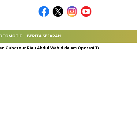
OTOMOTIF
BERITA SEJARAH
nur Riau Abdul Wahid dalam Operasi Tangkap Tangan
Eggi 