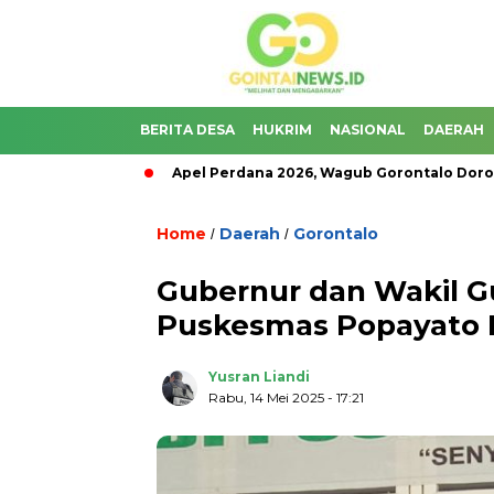
BERITA DESA
HUKRIM
NASIONAL
DAERAH
a Pangan
Apel Perdana 2026, Wagub Gorontalo Dorong ASN Ti
Home
Daerah
Gorontalo
/
/
Gubernur dan Wakil G
Puskesmas Popayato 
Yusran Liandi
Rabu, 14 Mei 2025
- 17:21