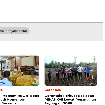
s Popayato Barat
lo
Gorontalo
k Program MBG di Bone
Gorontalo Perkuat Kesiapan
 Jadi Momentum
PENAS XVII Lewat Penanaman
i Bersama
Jagung di GORR