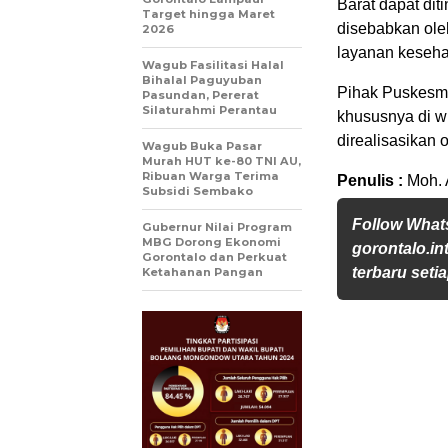
Barat dapat dit
Target hingga Maret
disebabkan ole
2026
layanan keseha
Wagub Fasilitasi Halal
Bihalal Paguyuban
Pihak ‎Puskesm
Pasundan, Pererat
Silaturahmi Perantau
khususnya di w
direalisasikan 
Wagub Buka Pasar
Murah HUT ke-80 TNI AU,
Ribuan Warga Terima
Penulis :
Moh. 
Subsidi Sembako
Follow Wha
Gubernur Nilai Program
MBG Dorong Ekonomi
gorontalo.in
Gorontalo dan Perkuat
terbaru setia
Ketahanan Pangan