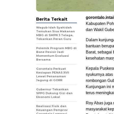
gorontalo.inta
Berita Terkait
Kabupaten Poh
Wagub Idah Syahidah
dan Wakil Guber
Temukan Sisa Makanan
MBG di SMPN 3 Telaga,
Tekankan Peran Guru
‎Dalam kunjung
bantuan berup
Polemik Program MBG di
Barat, sebagai 
Bone Pesisir Jadi
Momentum Evaluasi
kesehatan masy
Bersama
‎Kepala Puskes
Gorontalo Perkuat
Kesiapan PENAS XVII
syukurnya atas
Lewat Penanaman
Jagung di GORR
rombongan Gube
Kunjungan ini 
Gubernur Tekankan
terus meningka
SPPG Dukung Gizi dan
Ekonomi Lokal
‎Roy Abas juga
Realisasi Fisik dan
masyarakat kep
Keuangan Pemprov
Gorontalo Lampaui