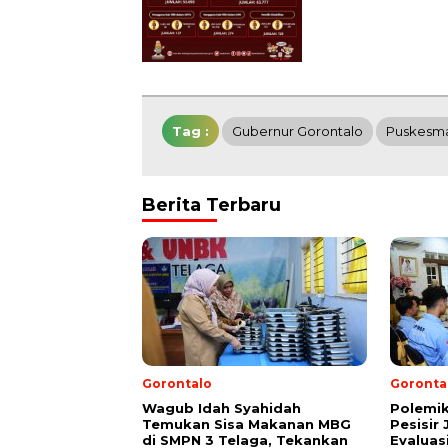
Tag :
Gubernur Gorontalo
Puskesma
Berita Terbaru
Gorontalo
Goronta
Wagub Idah Syahidah
Polemi
Temukan Sisa Makanan MBG
Pesisir
di SMPN 3 Telaga, Tekankan
Evaluas