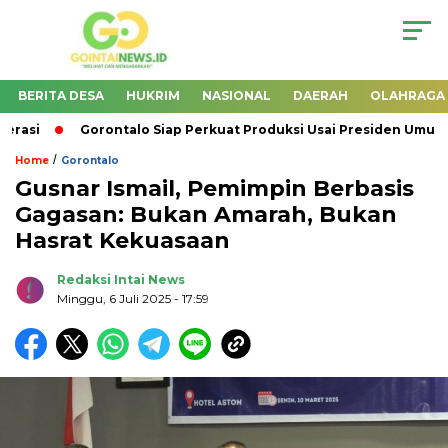
BERITA DESA
HUKRIM
NASIONAL
DAERAH
OLAHRAGA
rasi
Gorontalo Siap Perkuat Produksi Usai Presiden Umum
/
Home
Gorontalo
Gusnar Ismail, Pemimpin Berbasis
Gagasan: Bukan Amarah, Bukan
Hasrat Kekuasaan
Redaksi Intai News
Minggu, 6 Juli 2025
- 17:59