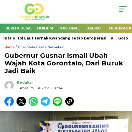
BERITA DESA
HUKRIM
NASIONAL
DAERAH
OLAHRAGA
alo, Tol Laut Ternak Kwandang Tetap Beroperasi
Gorontal
/
/
Home
Gorontalo
Kota Gorontalo
Gubernur Gusnar Ismail Ubah
Wajah Kota Gorontalo, Dari Buruk
Jadi Baik
Redaksi
Jumat, 25 Juli 2025
- 07:14