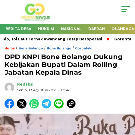
BERITA DESA
HUKRIM
NASIONAL
DAERAH
OLAHRAGA
 Tol Laut Ternak Kwandang Tetap Beroperasi
Gorontalo Si
/
/
/
Home
Bone Bolango
Bone Bolango
Gorontalo
DPD KNPI Bone Bolango Dukung
Kebijakan Bupati Dalam Rolling
Jabatan Kepala Dinas
Redaksi
Senin, 18 Agustus 2025
- 17:54