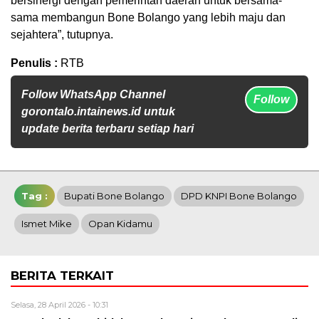
bersinergi dengan pemerintah daerah untuk bersama-
sama membangun Bone Bolango yang lebih maju dan
sejahtera”, tutupnya.
Penulis :
RTB
Follow WhatsApp Channel
Follow
gorontalo.intainews.id untuk
update berita terbaru setiap hari
Tag :
Bupati Bone Bolango
DPD KNPI Bone Bolango
Ismet Mike
Opan Kidamu
BERITA TERKAIT
Selasa, 28 April 2026 - 10:31