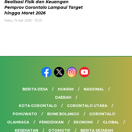
Realisasi Fisik dan Keuangan
Pemprov Gorontalo Lampaui Target
hingga Maret 2026
Rabu, 15 Apr 2026 - 10:29
BERITA DESA
HUKRIM
NASIONAL
DAERAH
KOTA GORONTALO
GORONTALO UTARA
POHUWATO
BONE BOLANGO
GORONTALO
OLAHRAGA
PENDIDIKAN
EKONOMI
GLOBAL
KESEHATAN
OTOMOTIF
BERITA SEJARAH