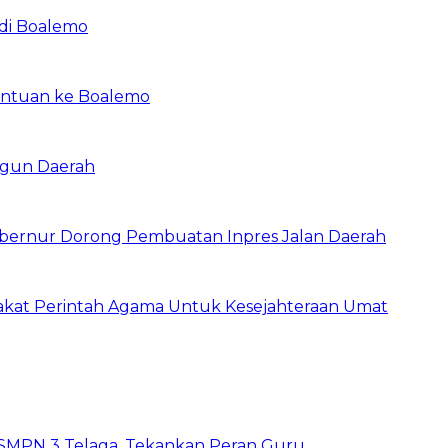
di Boalemo
Bantuan ke Boalemo
ngun Daerah
ubernur Dorong Pembuatan Inpres Jalan Daerah
Zakat Perintah Agama Untuk Kesejahteraan Umat
SMPN 3 Telaga, Tekankan Peran Guru