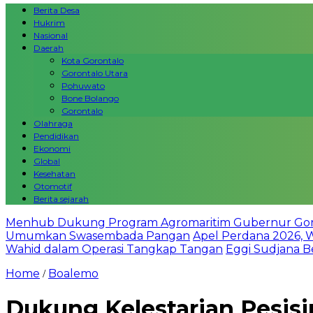
Berita Desa
Hukrim
Nasional
Daerah
Kota Gorontalo
Gorontalo Utara
Pohuwato
Bone Bolango
Gorontalo
Olahraga
Pendidikan
Ekonomi
Global
Kesehatan
Otomotif
Berita sejarah
Menhub Dukung Program Agromaritim Gubernur Goron
Umumkan Swasembada Pangan
Apel Perdana 2026, 
Wahid dalam Operasi Tangkap Tangan
Eggi Sudjana Be
Home
Boalemo
/
Dukung Kelestarian Pesis