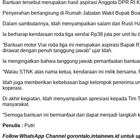
Bantuan tersebut merupakan hasil aspirasi Anggota DPR RI K
Penyerahan berlangsung di Rumah Jabatan Wakil Bupati Boal
Dalam sambutannya, Idah menyampaikan salam dari Rusli Hab
Ia berharap kendaraan roda tiga senilai Rp38 juta per unit it
“Bantuan motor Viar roda tiga ini merupakan aspirasi Bapak
dirawat dengan penuh tanggung jawab” ujar Idah.
Ia mengingatkan bahwa tanggung jawab pemanfaatan bantuan t
“Walau STNK atas nama ketua, kendaraan ini milik bersama. Ra
Idah juga memberikan kebebasan bagi kelompok penerima un
koperasi.
Di akhir kegiatan, Idah menyampaikan apresiasi kepada Tim 
masyarakat.
“Semoga bantuan ini bermanfaat dan dapat menjadi langkah k
Penulis :
Putri
Follow WhatsApp Channel gorontalo.intainews.id untuk upd