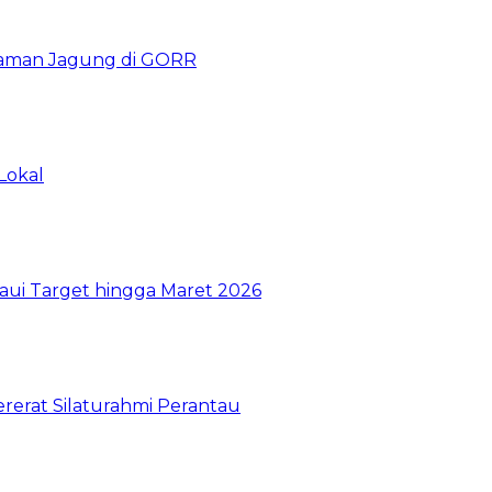
naman Jagung di GORR
Lokal
aui Target hingga Maret 2026
ererat Silaturahmi Perantau