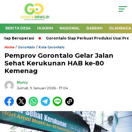
BERITA DESA
HUKRIM
NASIONAL
DAERAH
OLAHRAGA
ap Beroperasi
Gorontalo Siap Perkuat Produksi Usai Pres
/
/
Home
Gorontalo
Kota Gorontalo
Pemprov Gorontalo Gelar Jalan
Sehat Kerukunan HAB ke-80
Kemenag
Nunu
Jumat, 9 Januari 2026
- 17:04