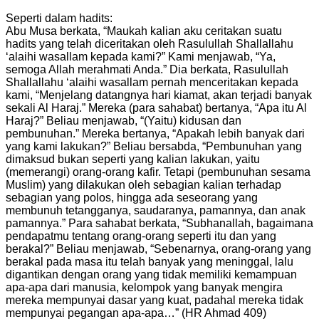
Seperti dalam hadits:
Abu Musa berkata, “Maukah kalian aku ceritakan suatu
hadits yang telah diceritakan oleh Rasulullah Shallallahu
‘alaihi wasallam kepada kami?” Kami menjawab, “Ya,
semoga Allah merahmati Anda.” Dia berkata, Rasulullah
Shallallahu ‘alaihi wasallam pernah menceritakan kepada
kami, “Menjelang datangnya hari kiamat, akan terjadi banyak
sekali Al Haraj.” Mereka (para sahabat) bertanya, “Apa itu Al
Haraj?” Beliau menjawab, “(Yaitu) kidusan dan
pembunuhan.” Mereka bertanya, “Apakah lebih banyak dari
yang kami lakukan?” Beliau bersabda, “Pembunuhan yang
dimaksud bukan seperti yang kalian lakukan, yaitu
(memerangi) orang-orang kafir. Tetapi (pembunuhan sesama
Muslim) yang dilakukan oleh sebagian kalian terhadap
sebagian yang polos, hingga ada seseorang yang
membunuh tetangganya, saudaranya, pamannya, dan anak
pamannya.” Para sahabat berkata, “Subhanallah, bagaimana
pendapatmu tentang orang-orang seperti itu dan yang
berakal?” Beliau menjawab, “Sebenarnya, orang-orang yang
berakal pada masa itu telah banyak yang meninggal, lalu
digantikan dengan orang yang tidak memiliki kemampuan
apa-apa dari manusia, kelompok yang banyak mengira
mereka mempunyai dasar yang kuat, padahal mereka tidak
mempunyai pegangan apa-apa…” (HR Ahmad 409)