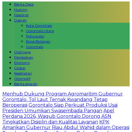
Berita Desa
Hukrim
Nasional
Daerah
Kota Gorontalo
Gorontalo Utara
Pohuwato
Bone Bolango
Gorontalo
Olahraga
Pendidikan
Ekonomi
Global
Kesehatan
Otomotif
Berita sejarah
Menhub Dukung Program Agromaritim Gubernur
Gorontalo, Tol Laut Ternak Kwandang Tetap
Beroperasi
Gorontalo Siap Perkuat Produksi Usai
Presiden Umumkan Swasembada Pangan
Apel
Perdana 2026, Wagub Gorontalo Dorong ASN
Tingkatkan Disiplin dan Kualitas Layanan
KPK
Amankan Gubernur Riau Abdul Wahid dalam Operasi