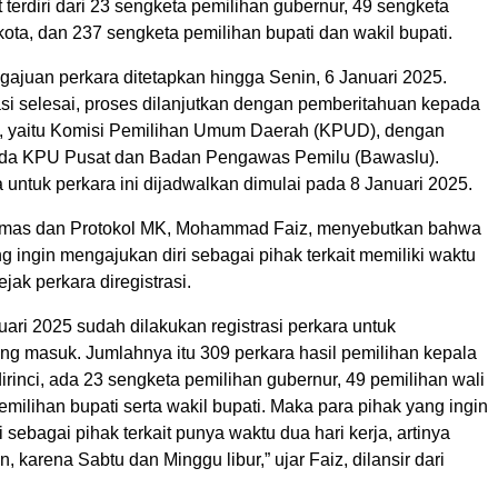
 terdiri dari 23 sengketa pemilihan gubernur, 49 sengketa
kota, dan 237 sengketa pemilihan bupati dan wakil bupati.
gajuan perkara ditetapkan hingga Senin, 6 Januari 2025.
asi selesai, proses dilanjutkan dengan pemberitahuan kepada
, yaitu Komisi Pemilihan Umum Daerah (KPUD), dengan
da KPU Pusat dan Badan Pengawas Pemilu (Bawaslu).
untuk perkara ini dijadwalkan dimulai pada 8 Januari 2025.
umas dan Protokol MK, Mohammad Faiz, menyebutkan bahwa
g ingin mengajukan diri sebagai pihak terkait memiliki waktu
ejak perkara diregistrasi.
ari 2025 sudah dilakukan registrasi perkara untuk
g masuk. Jumlahnya itu 309 perkara hasil pemilihan kepala
irinci, ada 23 sengketa pemilihan gubernur, 49 pemilihan wali
emilihan bupati serta wakil bupati. Maka para pihak yang ingin
 sebagai pihak terkait punya waktu dua hari kerja, artinya
, karena Sabtu dan Minggu libur,” ujar Faiz, dilansir dari