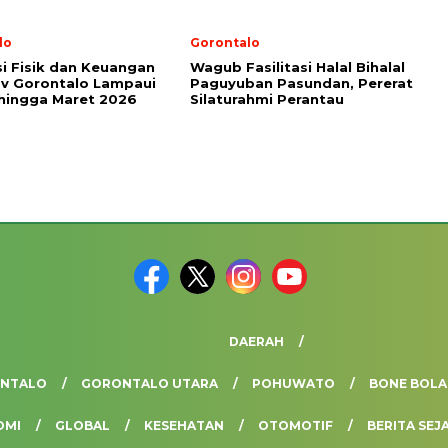
lo
Gorontalo
si Fisik dan Keuangan
Wagub Fasilitasi Halal Bihalal
v Gorontalo Lampaui
Paguyuban Pasundan, Pererat
hingga Maret 2026
Silaturahmi Perantau
DAERAH
ONTALO
GORONTALO UTARA
POHUWATO
BONE BOL
OMI
GLOBAL
KESEHATAN
OTOMOTIF
BERITA SEJ