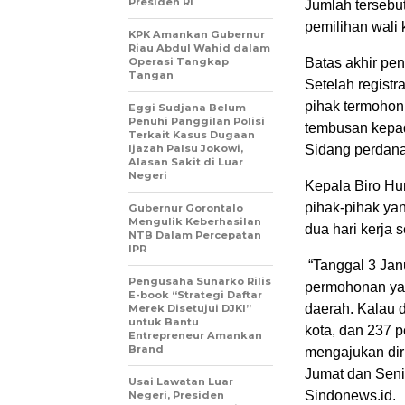
Presiden RI
Jumlah tersebut
pemilihan wali 
KPK Amankan Gubernur
Riau Abdul Wahid dalam
Operasi Tangkap
Batas akhir pen
Tangan
Setelah registr
pihak termohon
Eggi Sudjana Belum
Penuhi Panggilan Polisi
tembusan kepa
Terkait Kasus Dugaan
Ijazah Palsu Jokowi,
Sidang perdana 
Alasan Sakit di Luar
Negeri
Kepala Biro H
pihak-pihak yan
Gubernur Gorontalo
Mengulik Keberhasilan
dua hari kerja s
NTB Dalam Percepatan
IPR
“Tanggal 3 Janu
Pengusaha Sunarko Rilis
permohonan yan
E-book “Strategi Daftar
daerah. Kalau d
Merek Disetujui DJKI”
untuk Bantu
kota, dan 237 p
Entrepreneur Amankan
Brand
mengajukan diri
Jumat dan Senin
Usai Lawatan Luar
Sindonews.id.
Negeri, Presiden