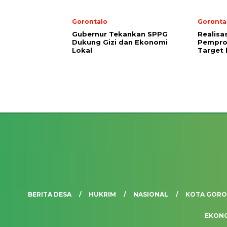
Gorontalo
Goronta
Gubernur Tekankan SPPG
Realisa
Dukung Gizi dan Ekonomi
Pempro
Lokal
Target 
BERITA DESA
HUKRIM
NASIONAL
KOTA GOR
EKON