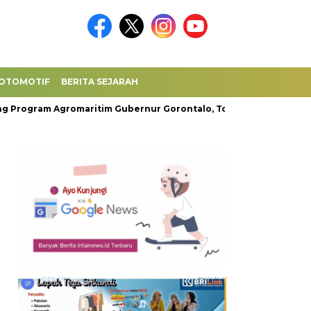
OTOMOTIF
BERITA SEJARAH
gram Agromaritim Gubernur Gorontalo, Tol Laut Ternak Kwandan