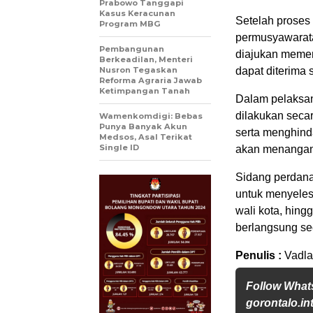
Prabowo Tanggapi
Kasus Keracunan
Setelah proses
Program MBG
permusyawarat
Pembangunan
diajukan memen
Berkeadilan, Menteri
Nusron Tegaskan
dapat diterima s
Reforma Agraria Jawab
Ketimpangan Tanah
Dalam pelaksa
dilakukan seca
Wamenkomdigi: Bebas
Punya Banyak Akun
serta menghinda
Medsos, Asal Terikat
Single ID
akan menangani
Sidang perdana
untuk menyeles
wali kota, hing
berlangsung sec
Penulis :
Vadla
Follow Wha
gorontalo.in