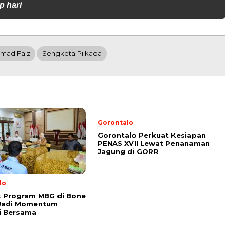
p hari
mad Faiz
Sengketa Pilkada
Gorontalo
Gorontalo Perkuat Kesiapan
PENAS XVII Lewat Penanaman
Jagung di GORR
lo
k Program MBG di Bone
 Jadi Momentum
i Bersama