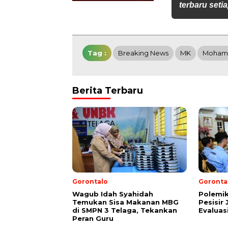
terbaru setia
Tag :
Breaking News
MK
Moham
Berita Terbaru
Gorontalo
Goronta
Wagub Idah Syahidah
Polemi
Temukan Sisa Makanan MBG
Pesisir
di SMPN 3 Telaga, Tekankan
Evaluas
Peran Guru