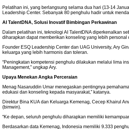
Pelatihan ini, yang berlangsung selama dua hari (13-14 Janu
Leadership Center. Sebanyak 80 penghulu hadir untuk menda
AI TalentDNA, Solusi Inovatif Bimbingan Perkawinan
Dalam pelatihan ini, teknologi AI TalentDNA diperkenalkan se
diharapkan dapat memberikan konseling yang lebih personal d
Founder ESQ Leadership Center dan UAG University, Ary Gin
keluarga yang lebih harmonis dan toleran.
“Peningkatan kompetensi penghulu dilakukan melalui lima inst
Management,” ungkap Ary.
Upaya Menekan Angka Perceraian
Menag Nasaruddin Umar menegaskan pentingnya pemahaman 
edukasi dan konseling kepada masyarakat,” katanya.
Direktur Bina KUA dan Keluarga Kemenag, Cecep Khairul An
(bimwin).
“Ke depan, seluruh penghulu diharapkan memiliki kemampuan i
Berdasarkan data Kemenag, Indonesia memiliki 9.333 penghulu 