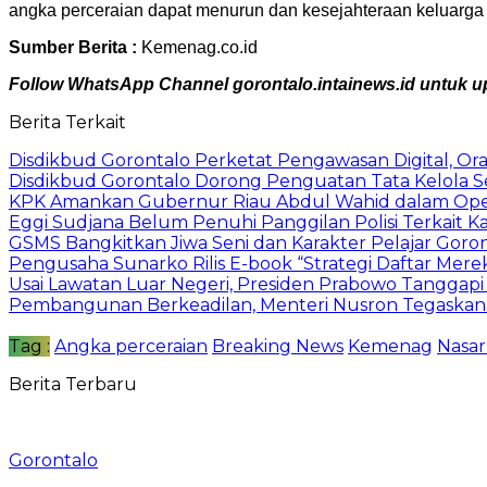
angka perceraian dapat menurun dan kesejahteraan keluarga
Sumber Berita :
Kemenag.co.id
Follow WhatsApp Channel gorontalo.intainews.id untuk upd
Berita Terkait
Disdikbud Gorontalo Perketat Pengawasan Digital, Or
Disdikbud Gorontalo Dorong Penguatan Tata Kelola S
KPK Amankan Gubernur Riau Abdul Wahid dalam Ope
Eggi Sudjana Belum Penuhi Panggilan Polisi Terkait Ka
GSMS Bangkitkan Jiwa Seni dan Karakter Pelajar Goro
Pengusaha Sunarko Rilis E-book “Strategi Daftar Mer
Usai Lawatan Luar Negeri, Presiden Prabowo Tangga
Pembangunan Berkeadilan, Menteri Nusron Tegaskan
Tag :
Angka perceraian
Breaking News
Kemenag
Nasa
Berita Terbaru
Gorontalo