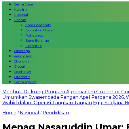
Berita Desa
Hukrim
Nasional
Daerah
Kota Gorontalo
Gorontalo Utara
Pohuwato
Bone Bolango
Gorontalo
Olahraga
Pendidikan
Ekonomi
Global
Kesehatan
Otomotif
Berita sejarah
Menhub Dukung Program Agromaritim Gubernur Goron
Umumkan Swasembada Pangan
Apel Perdana 2026, 
Wahid dalam Operasi Tangkap Tangan
Eggi Sudjana Be
Home
Nasional
Pendidikan
/
/
Menag Nasaruddin Umar: E