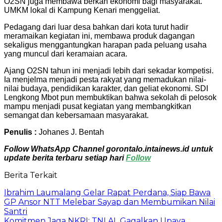
O2SN juga membawa berkah ekonomi bagi masyarakat.
UMKM lokal di Kampung Kenari menggeliat.
Pedagang dari luar desa bahkan dari kota turut hadir
meramaikan kegiatan ini, membawa produk dagangan
sekaligus menggantungkan harapan pada peluang usaha
yang muncul dari keramaian acara.
Ajang O2SN tahun ini menjadi lebih dari sekadar kompetisi.
Ia menjelma menjadi pesta rakyat yang memadukan nilai-
nilai budaya, pendidikan karakter, dan geliat ekonomi. SDI
Lengkong Mbot pun membuktikan bahwa sekolah di pelosok
mampu menjadi pusat kegiatan yang membangkitkan
semangat dan kebersamaan masyarakat.
Penulis :
Johanes J. Bentah
Follow WhatsApp Channel gorontalo.intainews.id untuk
update berita terbaru setiap hari
Follow
Berita Terkait
Ibrahim Laumalang Gelar Rapat Perdana, Siap Bawa
GP Ansor NTT Melebar Sayap dan Membumikan Nilai
Santri
Komitmen Jaga NKRI: TNI AL Gagalkan Upaya