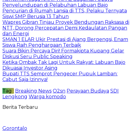
Penyelundupan di Pelabuhan Labuan Bajo
Pencurian di Rumah Lansia di TTS, Pelaku Ternyata
Siswi SMP Berusia 13 Tahun
Wapres Gibran Tinjau Proyek Bendungan Raksasa di
NTT, Dorong Percepatan Demi Kedaulatan Pangan
dan Energi
SMAN 1 ELAR Ukir Prestasi di Ajang Bergengsi, Enam
Siswa Raih Penghargaan Terbaik
Suara Bikin Percaya Diri! Formakipta Kupang Gelar
Diskusi Seru Public Speaking
Ketika Ombak Tak Lagi Untuk Rakyat: Labuan Bajo
Dikuasai Investor Asing
Bupati TTS Semprot Pengecer Pupuk Lamban:
Cabut Saja Izinnya!
Tag :
Breaking News
O2sn
Perayaan Budaya
SDI
Lengkong
Warga komodo
Berita Terbaru
Gorontalo