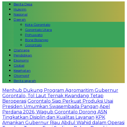
Berita Desa
Hukrim
Nasional
Daerah
Kota Gorontalo
Gorontalo Utara
Pohuwato
Bone Bolango
Gorontalo
Olahraga
Pendidikan
Ekonomi
Global
Kesehatan
Otomotif
Berita sejarah
Menhub Dukung Program Agromaritim Gubernur
Gorontalo, Tol Laut Ternak Kwandang Tetap
Beroperasi
Gorontalo Siap Perkuat Produksi Usai
Presiden Umumkan Swasembada Pangan
Apel
Perdana 2026, Wagub Gorontalo Dorong ASN
Tingkatkan Disiplin dan Kualitas Layanan
KPK
Amankan Gubernur Riau Abdul Wahid dalam Operasi