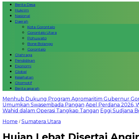
Berita Desa
Hukrim
Nasional
Daerah
Kota Gorontalo
Gorontalo Utara
Pohuwato
Bone Bolango
Gorontalo
Olahraga
Pendidikan
Ekonomi
Global
Kesehatan
Otomotif
Berita sejarah
Menhub Dukung Program Agromaritim Gubernur Goron
Umumkan Swasembada Pangan
Apel Perdana 2026, 
Wahid dalam Operasi Tangkap Tangan
Eggi Sudjana Be
Home
Sumatera Utara
/
Hujan Lebat Disertai Angi