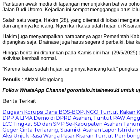
Pantauan awak media di lapangan menunjukkan bahwa pohon 
Jalan Budi Utomo. Kejadian ini sempat mengganggu arus lal
Salah satu warga, Hakim (28), yang ditemui di lokasi mengat
dan anginnya kencang. Ngeri kali kalau udah hujan di Kisaran
Hakim juga menyampaikan harapannya agar Pemerintah Kabupa
dipangkas saja. Drainase juga harus segera diperbaiki, biar k
Hingga berita ini diturunkan pada Kamis dini hari (29/5/202
aktivitas kembali normal.
“Karena kalau sudah hujan, anginnya kencang kali,” pungkas
Penulis :
Afrizal Margolang
Follow WhatsApp Channel gorontalo.intainews.id untuk upd
Berita Terkait
Dugaan Korupsi Dana BOS-BOP, NGO Tuntut Kakan K
DPP A LIMA Demo di DPRD Asahan, Tuntut PAW Anggo
LCC Tingkat SD dan SMP Se-Kabupaten Asahan Tahun
Geger Cinta Terlarang, Suami di Asahan Lapor Istri
Aksi Unjuk Rasa Warga Pasar Kisaran Tuntut Pembon