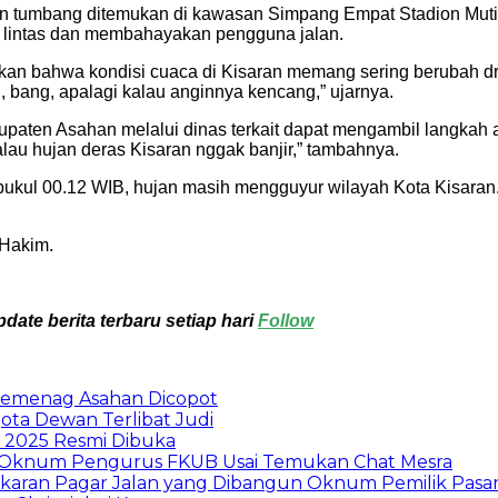
tumbang ditemukan di kawasan Simpang Empat Stadion Mutiara
u lintas dan membahayakan pengguna jalan.
akan bahwa kondisi cuaca di Kisaran memang sering berubah dra
, bang, apalagi kalau anginnya kencang,” ujarnya.
ten Asahan melalui dinas terkait dapat mengambil langkah a
alau hujan deras Kisaran nggak banjir,” tambahnya.
5) pukul 00.12 WIB, hujan masih mengguyur wilayah Kota Kisar
 Hakim.
ate berita terbaru setiap hari
Follow
emenag Asahan Dicopot
ta Dewan Terlibat Judi
 2025 Resmi Dibuka
 dan Oknum Pengurus FKUB Usai Temukan Chat Mesra
gkaran Pagar Jalan yang Dibangun Oknum Pemilik Pasa