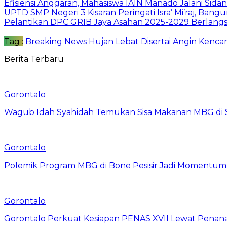
Efisiensi Anggaran, Mahasiswa IAIN Manado Jalani Sidang
UPTD SMP Negeri 3 Kisaran Peringati Isra’ Mi’raj, Bang
Pelantikan DPC GRIB Jaya Asahan 2025-2029 Berlangs
Tag :
Breaking News
Hujan Lebat Disertai Angin Kenca
Berita Terbaru
Gorontalo
Wagub Idah Syahidah Temukan Sisa Makanan MBG di 
Gorontalo
Polemik Program MBG di Bone Pesisir Jadi Momentum
Gorontalo
Gorontalo Perkuat Kesiapan PENAS XVII Lewat Pena