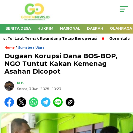
BERITA DESA
HUKRIM
NASIONAL
DAERAH
OLAHRAGA
Tol Laut Ternak Kwandang Tetap Beroperasi
Gorontalo Sia
/
Home
Sumatera Utara
Dugaan Korupsi Dana BOS-BOP,
NGO Tuntut Kakan Kemenag
Asahan Dicopot
N B
Selasa, 3 Juni 2025
- 10:23