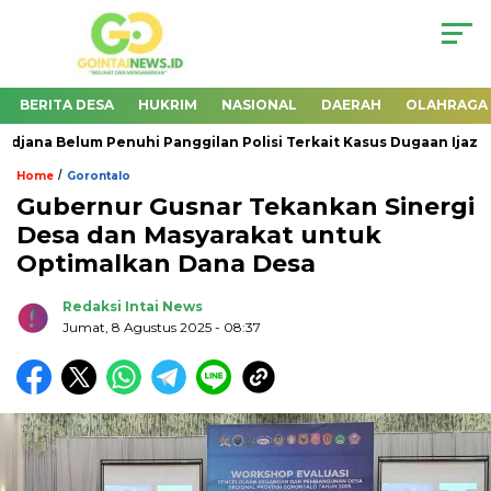
BERITA DESA
HUKRIM
NASIONAL
DAERAH
OLAHRAGA
jana Belum Penuhi Panggilan Polisi Terkait Kasus Dugaan Ijazah Pa
/
Home
Gorontalo
Gubernur Gusnar Tekankan Sinergi
Desa dan Masyarakat untuk
Optimalkan Dana Desa
Redaksi Intai News
Jumat, 8 Agustus 2025
- 08:37