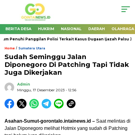
BERITA DESA
HUKRIM
NASIONAL
DAERAH
OLAHRAGA
m Penuhi Panggilan Polisi Terkait Kasus Dugaan Ijazah Palsu Jokow
/
Home
Sumatera Utara
Sudah Seminggu Jalan
Diponegoro Di Patching Tapi Tidak
Juga Dikerjakan
Admin
Minggu, 17 Desember 2023
- 12:56
Asahan-Sumut-gorontalo.intainews.id –
Saat melintas di
Jalan Diponegoro melihat Hotmix yang sudah di Patching