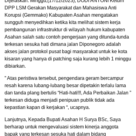
Dijelaskan. Minggu,(17/12/2023), DODI ANTONI Ketum
DPP LSM Gerakan Masyarakat dan Mahasiswa Anti
Korupsi (Gemmako) Kabupaten Asahan mengatakan
sungguh menyedihkan ketika kita melihat sistem kerja
pembangunan infrastruktur di wilayah hukum kabupaten
Asahan salah satu contoh pengerjaan yang ditunda-tunda
terkesan sesuka hati dimana jalan Diponegoro adalah
akses jalan protokol pusat bagi masyarakat untuk ke kota
kisaran yang hanya di patching saja kurang lebih 1 minggu
dibiarkan.
” Atas peristiwa tersebut, pengendara geram bercampur
resah karena lubang-lubang besar dipetakin terlalu lama
dan tanda plang bertulis “Hati-hati!!!, Ada Perbaikan Jalan ”
terkesan diduga menjadi penipuan publik tidak ada
kepastian kapan di kerjakan “, ucapnya.
Lanjutnya, Kepada Bupati Asahan H Surya BSc, Saya
berharap untuk mengevaluasi sistem kinerja anggota
bapak yang terkesan sesuka hati dalam bidang